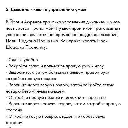
5. Дыхание - ключ к управлению умом
В Йоге и Аюрведе практика управления дыханием и умом
называется Пранаямой. Лучшей практикой пранаямы для
успокоения является попеременное ноздревое дыхание,
Нади Шодхана Пранаяма. Как практиковать Нади
Шодхана Пранаяму:
- Сядьте удобно
- Закройте глаза и поднесите правую руку к носу
- Выдохните, а затем большим пальцем правой руки
закройте правую ноздрю
- Вдохните через левую ноздрю, затем закройте левую
ноздрю безымянным пальцем.
- Откройте правую ноздрю и выдохните через нее
- Вдохните через правую ноздрю, затем закройте правую
сторону
- Откройте левую ноздрю, выдохните через левую
сторону