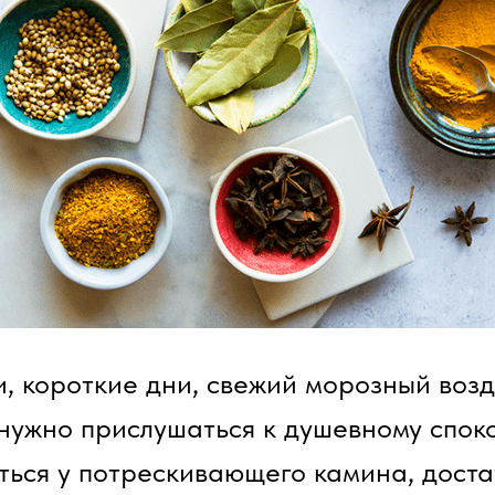
, короткие дни, свежий морозный возду
 нужно прислушаться к душевному спок
ться у потрескивающего камина, достат