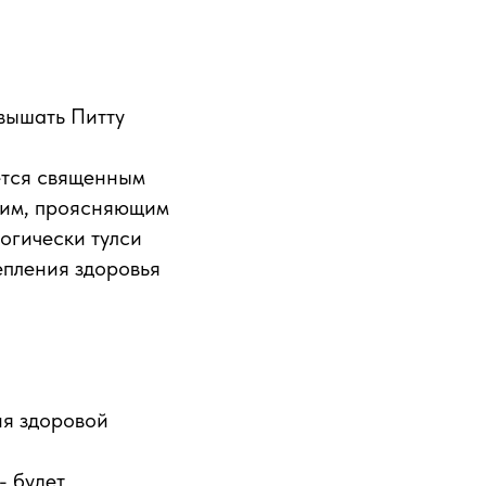
овышать Питту
ается священным
гким, проясняющим
огически тулси
епления здоровья
ия здоровой
- будет