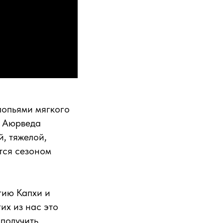
хлопьями мягкого
. Аюрведа
й, тяжелой,
тся сезоном
гию Капхи и
их из нас это
 получить