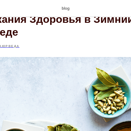
для Гармонии Капхи и
blog
ания Здоровья в Зимни
еде
АЮРВЕДА