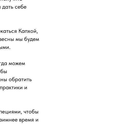
 дать себе
каться Капхой,
 весны мы будем
ыми.
егда можем
обы
жны обратить
практики и
пециями, чтобы
зимнее время и