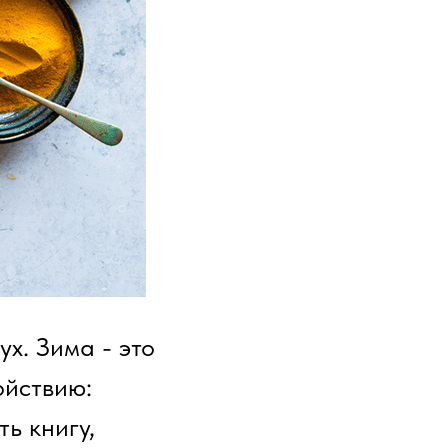
х. Зима - это
ойствию:
ь книгу,