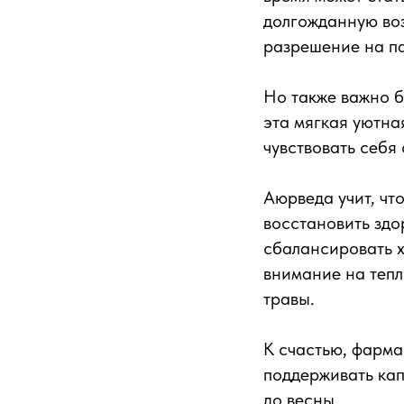
долгожданную воз
разрешение на па
Но также важно б
эта мягкая уютна
чувствовать себя
Аюрведа учит, чт
восстановить здо
сбалансировать х
внимание на тепл
травы.
К счастью, фарм
поддерживать кап
до весны.