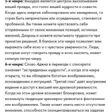
5-я чакра:
Вишудха является центром высказывания
вашей правды, это голос вашей мудрости и совести.
Когда здесь энергия заблокирована или замедленна, то
страх быть непринятыми или осужденными, становится
проблемой. Вы также можете чувствовать себя
оторванными от своих жизненных позиций, истинных
желаний, Дхармы и можете испытывать трудности при
принятии решений. В балансе эта чакра позволяет вам
выражать себя ясно и с чувством уверенности. Люди,
которые могут говорить правду и ясно мыслить, имеют
сильную пятую чакру.
6-я чакра:
Слово
Аджна
в переводе с санскрита
означает “за пределами мудрости”, и когда эта чакра
открыта, то вы обладаете богатым воображением,
ясновидением и интуицией. "Третий глаз" даёт внутреннее
видение и доступ к высшей или духовной реальности.
Когда на этом уровне возникает блокировка, может
возникнуть тенденция чрезмерно увлекаться фантазиями
или воображением. Также может иметь место отсутствие
внимания, способности сконцентрироваться на задачах