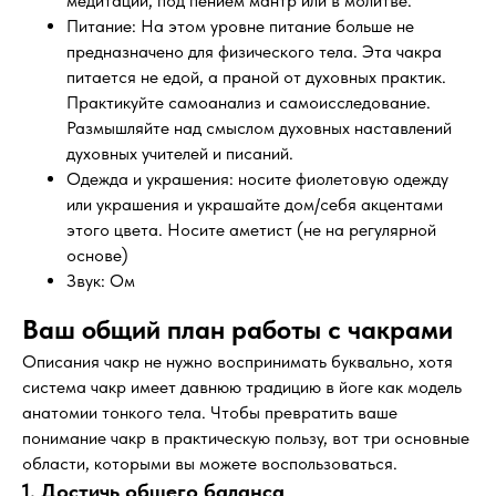
медитации, под пением мантр или в молитве.
Питание: На этом уровне питание больше не
предназначено для физического тела. Эта чакра
питается не едой, а праной от духовных практик.
Практикуйте самоанализ и самоисследование.
Размышляйте над смыслом духовных наставлений
духовных учителей и писаний.
Одежда и украшения: носите фиолетовую одежду
или украшения и украшайте дом/себя акцентами
этого цвета. Носите аметист (не на регулярной
основе)
Звук: Ом
Ваш общий план работы с чакрами
Описания чакр не нужно воспринимать буквально, хотя
система чакр имеет давнюю традицию в йоге как модель
анатомии тонкого тела. Чтобы превратить ваше
понимание чакр в практическую пользу, вот три основные
области, которыми вы можете воспользоваться.
1. Достичь общего баланса