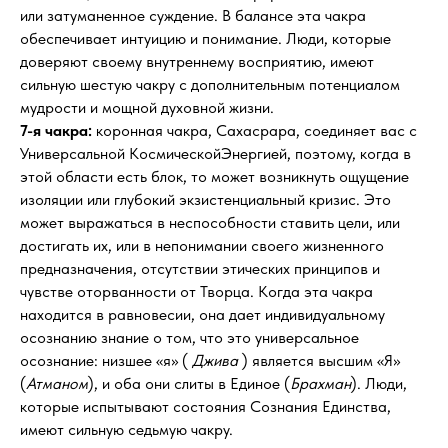
или затуманенное суждение. В балансе эта чакра
обеспечивает интуицию и понимание. Люди, которые
доверяют своему внутреннему восприятию, имеют
сильную шестую чакру с дополнительным потенциалом
мудрости и мощной духовной жизни.
7-я чакра:
коронная чакра, Сахасрара, соединяет вас с
Универсальной КосмическойЭнергией, поэтому, когда в
этой области есть блок, то может возникнуть ощущение
изоляции или глубокий экзистенциальный кризис. Это
может выражаться в неспособности ставить цели, или
достигать их, или в непонимании своего жизненного
предназначения, отсутствии этических принципов и
чувстве оторванности от Творца. Когда эта чакра
находится в равновесии, она дает индивидуальному
осознанию знание о том, что это универсальное
осознание: низшее «я» (
Джива
) является высшим «Я»
(
Атманом
), и оба они слиты в Единое (
Брахман
). Люди,
которые испытывают состояния Сознания Единства,
имеют сильную седьмую чакру.