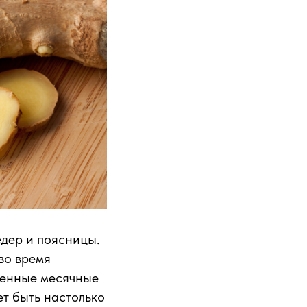
едер и поясницы.
во время
ненные месячные
т быть настолько