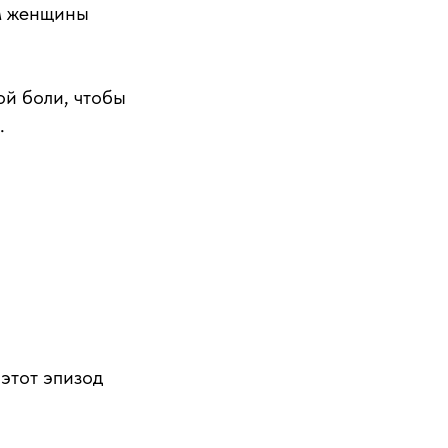
м женщины
й боли, чтобы
.
 этот эпизод