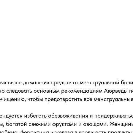
ых выше домашних средств от менструальной боли
но следовать основным рекомендациям Аюрведы п
очищению, чтобы предотвратить все менструальны
ендуется избегать обезвоживания и придерживат
ты, богатой свежими фруктами и овощами. Женщин
лобина, ферритина и железа в крови есть продукты