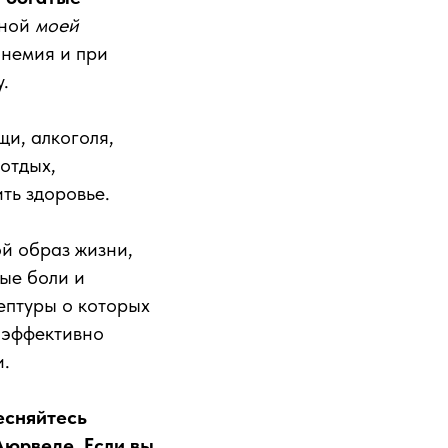
иной
моей
анемия и при
.
щи, алкоголя,
отдых,
ть здоровье.
ой образ жизни,
ые боли и
ептуры о которых
 эффективно
и.
есняйтесь
Аюрведе. Если вы