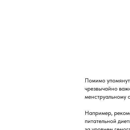
Помимо упомянут
чрезвычайно важ
менструальному 
Например, реком
питательной дие
за уровнем гемог