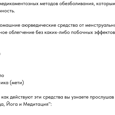
емедикаментозных методов обезболивания, которы
чность.
омашние аюрведические средства от менструально
ное облегчение без каких-либо побочных эффектов
)
ло
ика (мети)
 как действуют эти средства вы узнаете прослушав
а, Йога и Медитация":