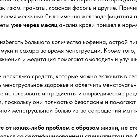
ак изюм. гранаты, красная фасоль и другие. Прич
о время месячных была именно железодефицитная 
иеты
уже через месяц
анализ крови пришел в норму
 избегать большого количества кофеина, острой пи
уки и сахара во время менструации. Кроме того, 
жнения и медитация помогают омолодить и улучши
 несколько средств, которые можно включить в св
 менструальное здоровье и облегчить менструальн
е использовать ингредиенты и аюрведические рец
я, поскольку они полностью безопасны и помогают
ьной менструальной болью из-за сокращений матк
е от каких-либо проблем с образом жизни, не ст
аться со сертифицированным специалистом по 