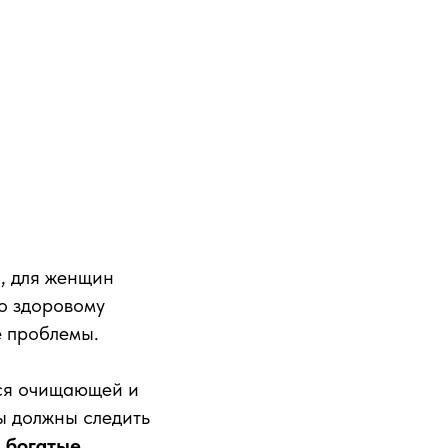
, для женщин
о здоровому
е проблемы.
ься очищающей и
ы должны следить
,
богатые