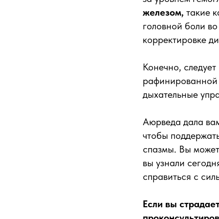
железом,
такие к
головной боли в
корректировке д
Конечно, следует
рафинированной м
дыхательные упра
Аюрведа дала вам
чтобы поддержать
спазмы. Вы может
вы узнали сегодн
справиться с сил
Если вы страдает
проконсультиров