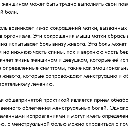
 женщинам может быть трудно выполнять свои пов
й боли.
оль возникает из-за сокращений матки, вызванны
в организме. Эти сокращения мышц матки сбрасыв
на испытывает боль внизу живота. Эта боль может
 на нижнюю часть спины, пах и верхнюю часть бед
жняет жизнь женщинам и девушкам, которые её ис
е определенные симптомы, такие как эмоциональн
е живота, которые сопровождают менструацию и о
тоятельному лечению.
мя общепринятой практикой является прием обез
овенного облегчения менструальных болей. Однако
ременными исправлениями и могут иметь определе
ью, с менструальной болью можно справиться с п