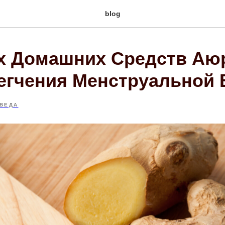
blog
х Домашних Средств А
егчения Менструальной 
ВЕДА