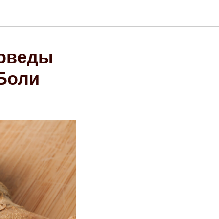
юрведы
Боли