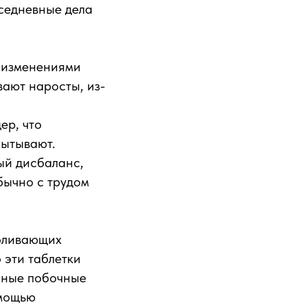
седневные дела
х изменениями
ают наросты, из-
ер, что
пытывают.
ый дисбаланс,
бычно с трудом
боливающих
 эти таблетки
нные побочные
омощью