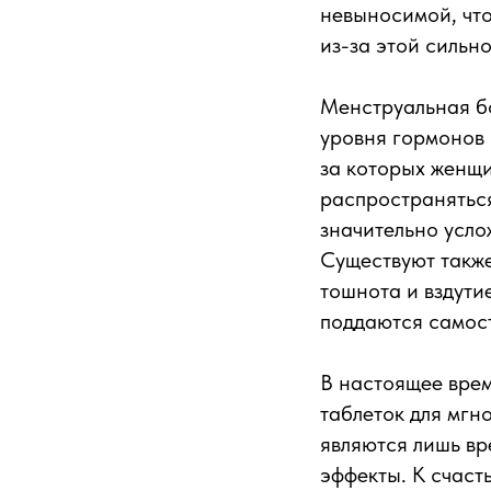
невыносимой, что
из-за этой сильно
Менструальная б
уровня гормонов 
за которых женщи
распространяться
значительно усло
Существуют такж
тошнота и вздути
поддаются самос
В настоящее вре
таблеток для мгн
являются лишь в
эффекты. К счаст