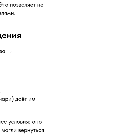
Это позволяет не
елями.
щения
аза →
;
;
чари) даёт им
её условия: оно
 могли вернуться