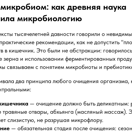
микробиом: как древняя наука
тила микробиологию
ксты тысячелетней давности говорили о невидимы
практические рекомендации, как не допустить "пло
в в кишечник. Это были не абстракции: говорилос
е зерна и использовании ферментированных продук
 мы связываем с понятием микробиоты и пребиотик
вала два принципа любого очищения организма, к
нтральными:
 кишечника
— очищение должно быть деликатным: 
е травяные отвары, абхьянга (масляный массаж). 
ет слизистую, не разрушая микрофлору.
ение
— обязательная стадия после очищения: сезо