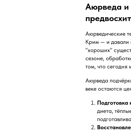
Аюрведа и 
предвосхи
Аюрведические те
Крим — и давали 
"хороших" сущест
сезоне, обработк
том, что сегодня
Аюрведа подчёрки
веке остаются це
Подготовка
диета, тёплы
подготавлива
Восстановл