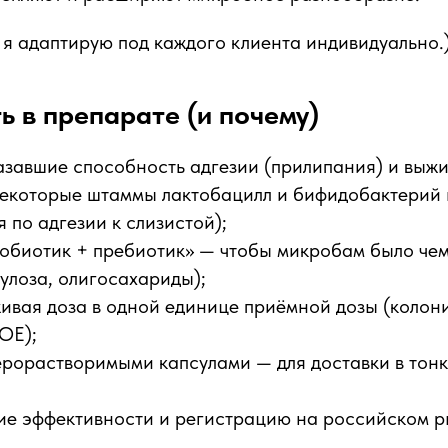
 я адаптирую под каждого клиента индивидуально.
ть в препарате (и почему)
азавшие способность адгезии (прилипания) и выж
некоторые штаммы лактобацилл и бифидобактерий
 по адгезии к слизистой);
робиотик + пребиотик» — чтобы микробам было чем
тулоза, олигосахариды);
живая доза в одной единице приёмной дозы (коло
ОЕ);
ерорастворимыми капсулами — для доставки в тон
ие эффективности и регистрацию на российском р