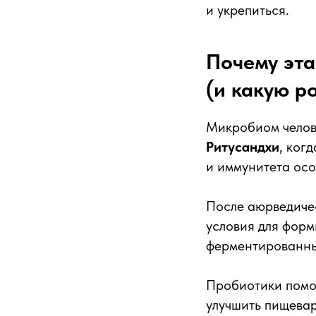
и укрепиться.
Почему эта
(и какую р
Микробиом челов
Ритусандхи
, ког
и иммунитета осо
После аюрведичес
условия для фор
ферментированны
Пробиотики помо
улучшить пищевар