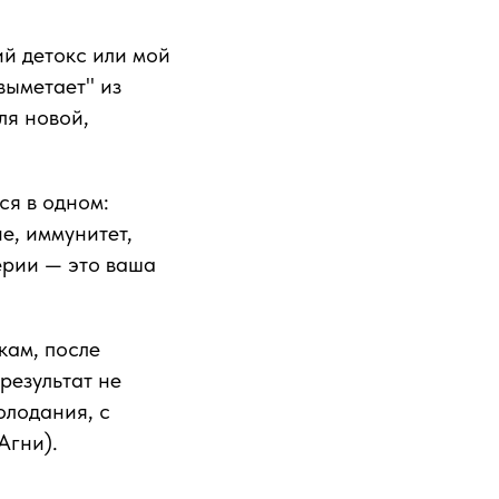
й детокс или мой
выметает" из
ля новой,
ся в одном:
е, иммунитет,
ерии — это ваша
кам, после
результат не
олодания, с
Агни).