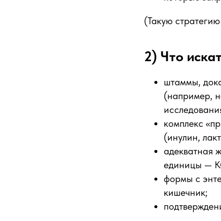
(Такую стратегию
2) Что иска
штаммы, док
(например, 
исследования
комплекс «п
(инулин, лак
адекватная 
единицы — К
формы с энт
кишечник;
подтвержден