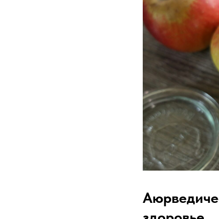
Аюрведиче
здоровье