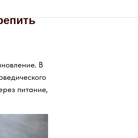
ом: как
репить
новление. В
юрведического
ерез питание,