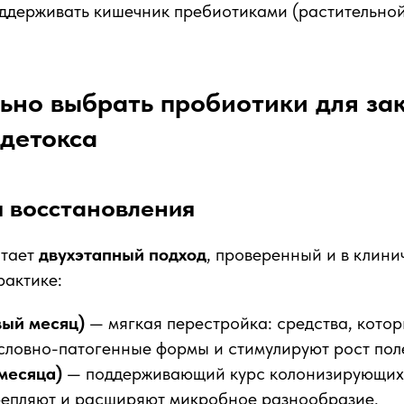
держивать кишечник пребиотиками (растительной
ьно выбрать пробиотики для за
 детокса
я восстановления
отает
двухэтапный подход
, проверенный и в клинич
рактике:
вый месяц)
— мягкая перестройка: средства, кото
словно-патогенные формы и стимулируют рост пол
 месяца)
— поддерживающий курс колонизирующих
репляют и расширяют микробное разнообразие.