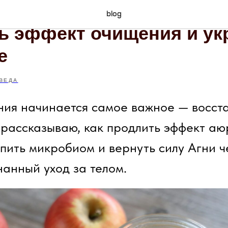
ческий детокс и микроби
blog
ь эффект очищения и ук
е
ВЕДА
ия начинается самое важное — восста
я рассказываю, как продлить эффект а
епить микробиом и вернуть силу Агни ч
нанный уход за телом.