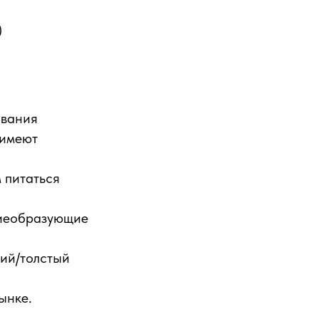
)
ивания
 имеют
 питаться
ниеобразующие
кий/толстый
ынке.