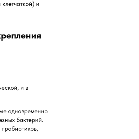
 клетчаткой) и
крепления
еской, и в
рые одновременно
езных бактерий.
 пробиотиков,