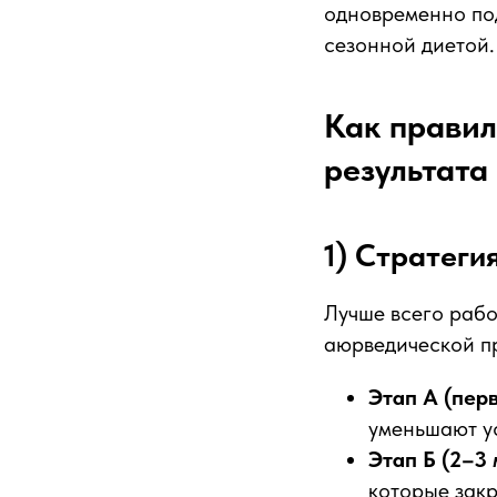
одновременно под
сезонной диетой.
Как правил
результата
1) Стратеги
Лучше всего раб
аюрведической п
Этап А (пер
уменьшают у
Этап Б (2–3
которые зак