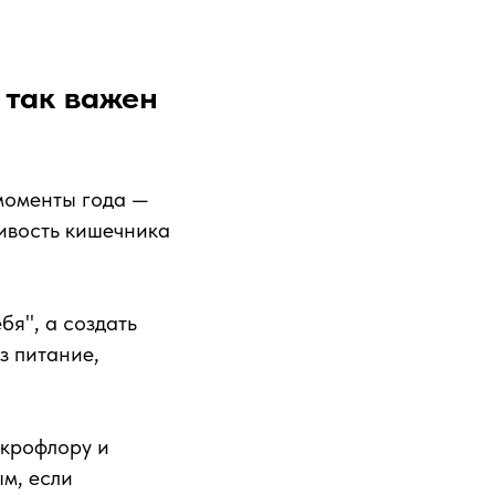
 так важен
моменты года —
чивость кишечника
я", а создать
з питание,
икрофлору и
м, если