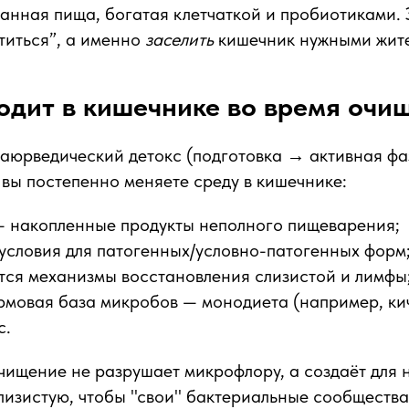
нная пища, богатая клетчаткой и пробиотиками. 
титься”, а именно
заселить
кишечник нужными жит
одит в кишечнике во время очи
 аюрведический детокс (подготовка → активная ф
 вы постепенно меняете среду в кишечнике:
— накопленные продукты неполного пищеварения;
условия для патогенных/условно-патогенных форм
тся механизмы восстановления слизистой и лимфы
рмовая база микробов — монодиета (например, ки
с.
ищение не разрушает микрофлору, а создаёт для н
слизистую, чтобы "свои" бактериальные сообщества