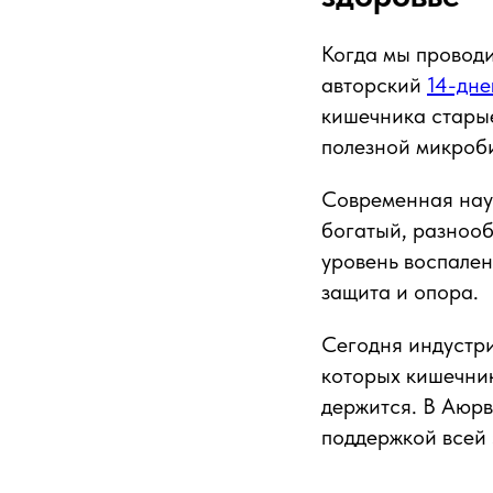
Когда мы проводи
авторский
14-дне
кишечника старые
полезной микроб
Современная наук
богатый, разноо
уровень воспален
защита и опора.​
Сегодня индустри
которых кишечник
держится. В Аюрв
поддержкой всей 