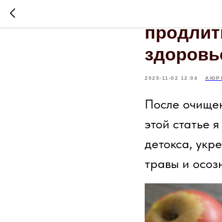
Аюрведи
продлит
здоровь
2025-11-02 12:04
АЮР
После очищен
этой статье 
детокса, укр
травы и осоз