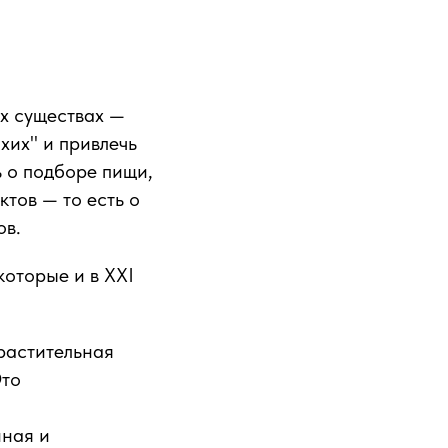
х существах —
хих" и привлечь
ь о подборе пищи,
тов — то есть о
ов.
оторые и в XXI
растительная
Это
нная и