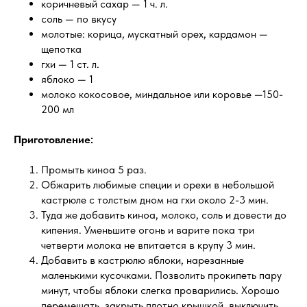
коричневый сахар — 1 ч. л.
соль — по вкусу
молотые: корица, мускатный орех, кардамон —
щепотка
гхи — 1 ст. л.
яблоко — 1
молоко кокосовое, миндальное или коровье —150-
200 мл
Приготовление:
Промыть киноа 5 раз.
Обжарить любимые специи и орехи в небольшой
кастрюле с толстым дном на гхи около 2-3 мин.
Туда же добавить киноа, молоко, соль и довести до
кипения. Уменьшите огонь и варите пока три
четверти молока не впитается в крупу 3 мин.
Добавить в кастрюлю яблоки, нарезанные
маленькими кусочками. Позволить прокипеть пару
минут, чтобы яблоки слегка проварились. Хорошо
перемешать, закрыть плотно крышкой, выключить