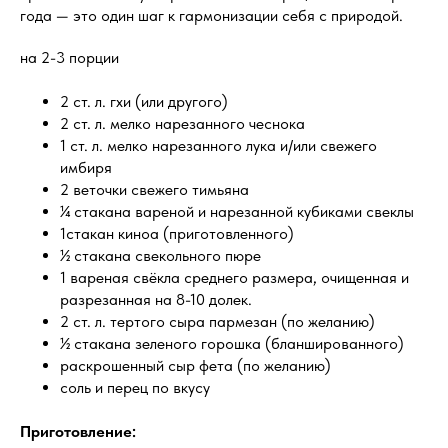
года — это один шаг к гармонизации себя с природой.
на 2-3 порции
2 ст. л. гхи (или другого)
2 ст. л. мелко нарезанного чеснока
1 ст. л. мелко нарезанного лука и/или свежего
имбиря
2 веточки свежего тимьяна
¼ стакана вареной и нарезанной кубиками свеклы
1стакан киноа (приготовленного)
½ стакана свекольного пюре
1 вареная свёкла среднего размера, очищенная и
разрезанная на 8-10 долек.
2 ст. л. тертого сыра пармезан (по желанию)
½ стакана зеленого горошка (бланшированного)
раскрошенный сыр фета (по желанию)
соль и перец по вкусу
Приготовление: